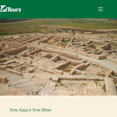
Перейти
к
сути
Тель Арад и Тель Шева