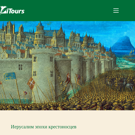
Перейти
к
сути
Иерусалим эпохи крестоносцев