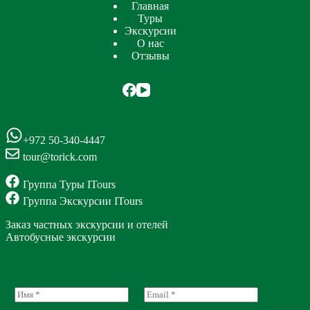
Главная
Туры
Экскурсии
О нас
Отзывы
+972 50-340-4447
tour@torick.com
Группа Туры ITours
Группа Экскурсии ITours
Заказ частных экскурсии и отелей
Автобусные экскурсии
N
E
a
m