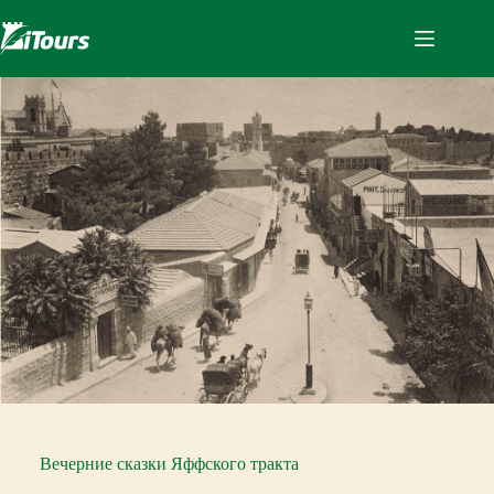
Перейти
к
сути
Вечерние сказки Яффского тракта