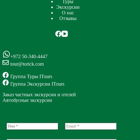
Туры
Экскурсии
О нас
Отзывы
+972 50-340-4447
tour@torick.com
Группа Туры ITours
Группа Экскурсии ITours
Заказ частных экскурсии и отелей
Автобусные экскурсии
N
E
a
m
m
a