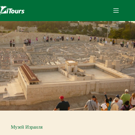
Перейти
к
сути
Музей Израиля