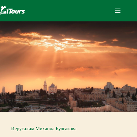
Перейти
к
сути
Иерусалим Михаила Булгакова