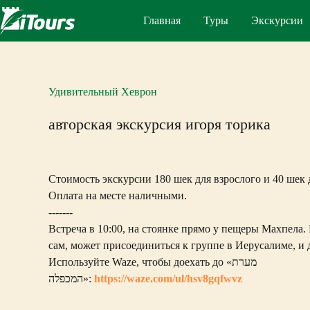
Перейти
к
Главная
Туры
Экскурсии
сути
Удивительный Хеврон
авторская экскурсия игоря торика
Стоимость экскурсии 180 шек для взрослого и 40 шек д
Оплата на месте наличными.
-------
Встреча в 10:00, на стоянке прямо у пещеры Махпела. 
сам, может присоединиться к группе в Иерусалиме, и
Используйте Waze, чтобы доехать до «מערת
המכפלה»:
https://waze.com/ul/hsv8gqfwvz