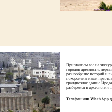
Приглашаем вас на экску
городов древности, перва
разнообразие историй и в
похоронены наши праотцы
грандиозное здание Ирода
разберемся в археологии Т
Телефон или WhatsApp дл