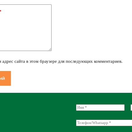
*
и адрес сайта в этом браузере для последующих комментариев.
ий
N
a
m
e
i
Т
*
l
е
л