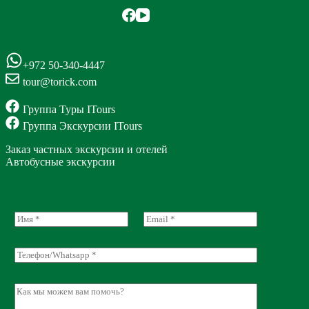
+972 50-340-4447
tour@torick.com
Группа Туры ITours
Группа Экскурсии ITours
Заказ частных экскурсии и отелей
Автобусные экскурсии
N
E
a
m
m
a
e
i
Т
*
l
е
*
л
е
C
ф
o