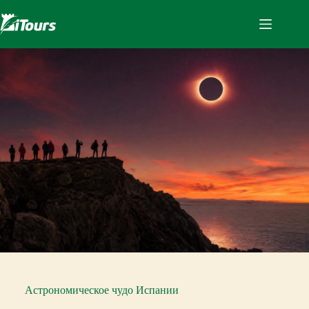
Перейти
к
сути
Астрономическое чудо Испании