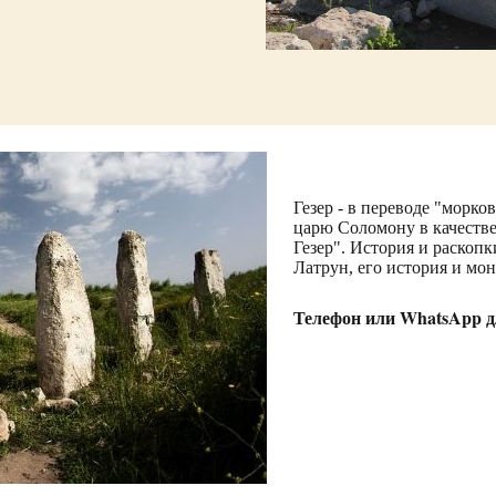
Гезер - в переводе "морк
царю Соломону в качеств
Гезер". История и раскоп
Латрун, его история и мон
Телефон или WhatsApp дл