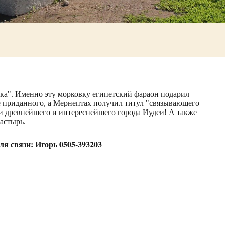
овка". Именно эту морковку египетский фараон подарил
е приданного, а Мернептах получил титул "связывающего
ки древнейшего и интереснейшего города Иудеи! А также
астырь.
я связи: Игорь 0505-393203